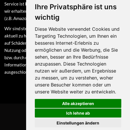
Service ist
kostenlos
und finanziert sich durch Provisionen, die
Ihre Privatsphäre ist uns
wir erhalten, sofern du bei einem unserer verlinkten Partner
wichtig
(z.B. Amazon) eine Bestellung tätigst.
Wir sind stets bemüht, die Informationen auf dieser Webseite
Diese Website verwendet Cookies und
aktuell zu halten. Dennoch sind Haftungsansprüche, welche sich
Targeting Technologien, um Ihnen ein
besseres Internet-Erlebnis zu
auf Schäden materieller oder ideeller Art beziehen, die durch die
ermöglichen und die Werbung, die Sie
Nutzung oder Nichtnutzung der dargebotenen Informationen
sehen, besser an Ihre Bedürfnisse
bzw. durch die Nutzung fehlerhafter und unvollständiger
anzupassen. Diese Technologien
Informationen verursacht wurden, grundsätzlich
nutzen wir außerdem, um Ergebnisse
ausgeschlossen.
zu messen, um zu verstehen, woher
unsere Besucher kommen oder um
unsere Website weiter zu entwickeln.
Alle akzeptieren
Ich lehne ab
© 2026 KTsys Solutions GmbH
Einstellungen ändern
Datenschutzerklärung
Impressum