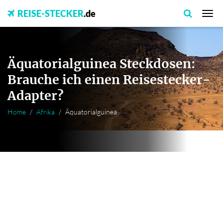
REISE-STECKER
.de
Äquatorialguinea Steckdosen:
Brauche ich einen Reisestecker-
Adapter?
Home
Afrika
Äquatorialguinea