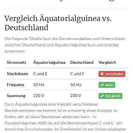
Vergleich Äquatorialguinea vs.
Deutschland
Die folgende Tabelle fasst die Gemeinsamkeiten und Unterschiede
zwischen Deutschland und Äquatorialguinea kurz und knackig
zusammen:
Stromnetz
Äquatorialguinea
Deutschland
Vergleich
Steckdosen
C und E
C und F
verschieden
Frequenz
50 Hz
50 Hz
passt
Spannung
220 V
230 V
fast gleich
Da in Äquatorialguinea eine Vielzahl verschiedener
Steckdosentypen vorkommt, ist es schwierig einen Adapter zu
finden, der all diese Steckdosen abdecken kann - in
Äquatorialguinea stößt du auf die Steckdosentypen C und E - ein
ziemliches Durcheinander. Im Zweifelsfall ist ein Universaladapter