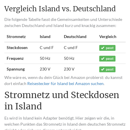
Vergleich Island vs. Deutschland
Die folgende Tabelle fasst die Gemeinsamkeiten und Unterschiede
zwischen Deutschland und Island kurz und knackig zusammen:
Stromnetz
Island
Deutschland
Vergleich
Steckdosen
C und F
C und F
passt
Frequenz
50 Hz
50 Hz
passt
Spannung
230 V
230 V
passt
Wie wäre es, wenn du dein Glück bei Amazon probierst: du kannst
dort einfach
Reisestecker für Island bei Amazon suchen
.
Stromnetz und Steckdosen
in Island
Es wird in Island kein Adapter benötigt. Hier zeigen wir die, in
welchen Punkten das Stromnetz in Island dem deutschen Stromnetz