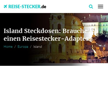
REISE-STECKER
.de
Island Steckdosen: Brauche ich
einen Reisestecker-Adapter?
Home
Europa
Island