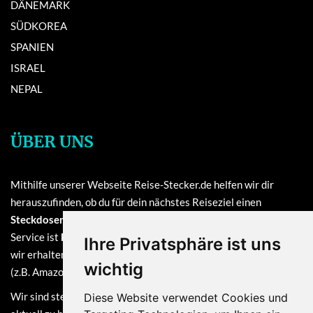
DÄNEMARK
SÜDKOREA
SPANIEN
ISRAEL
NEPAL
ÜBER UNS
Mithilfe unserer Webseite Reise-Stecker.de helfen wir dir
herauszufinden, ob du für dein nächstes Reiseziel einen
Steckdosenadapter oder einen Reisestecker
benötigst. Unser
Service ist
kostenlos
und finanziert sich durch Provisionen, die
Ihre Privatsphäre ist uns
wir erhalten, sofern du bei einem unserer verlinkten Partner
wichtig
(z.B. Amazon) eine Bestellung tätigst.
Wir sind stets bemüht, die Informationen auf dieser Webseite
Diese Website verwendet Cookies und