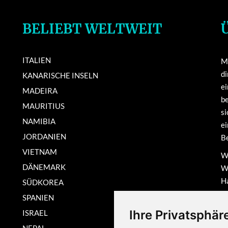
BELIEBT WELTWEIT
ITALIEN
Mi
di
KANARISCHE INSELN
e
MADEIRA
be
MAURITIUS
si
NAMIBIA
ei
JORDANIEN
Be
VIETNAM
Wi
DÄNEMARK
We
Ha
SÜDKOREA
ma
SPANIEN
N
Ihre Privatsphäre
ISRAEL
In