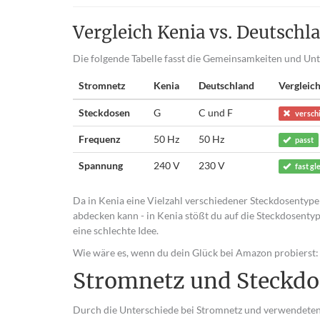
Vergleich Kenia vs. Deutschl
Die folgende Tabelle fasst die Gemeinsamkeiten und U
Stromnetz
Kenia
Deutschland
Vergleic
Steckdosen
G
C und F
versch
Frequenz
50 Hz
50 Hz
passt
Spannung
240 V
230 V
fast gl
Da in Kenia eine Vielzahl verschiedener Steckdosentypen
abdecken kann - in Kenia stößt du auf die Steckdosentype
eine schlechte Idee.
Wie wäre es, wenn du dein Glück bei Amazon probierst:
Stromnetz und Steckdo
Durch die Unterschiede bei Stromnetz und verwendeten 