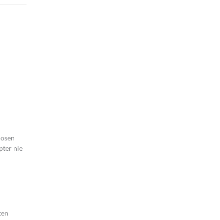
dosen
pter nie
ten