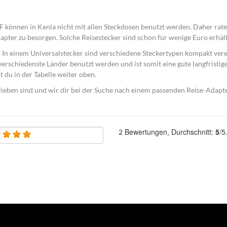
 können in Kenia nicht mit allen Steckdosen benutzt werden. Daher rate
pter zu besorgen. Solche Reisestecker sind schon für wenige Euro erhält
h. In einem Universalstecker sind verschiedene Steckertypen kompakt vere
verschiedenste Länder benutzt werden und ist somit eine gute langfristig
t du in der Tabelle weiter oben.
lieben sind und wir dir bei der Suche nach einem passenden Reise-Adapt
Bewertungen, Durchschnitt:
5
/5
2