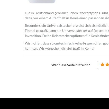
Die in Deutschland gebräuchlichen Steckertypen C und F
dazu, vor einem Aufenthalt in Kenia einen passenden Ada
Besonders ein Universalstecker erweist sich als nützlic
Einmal gekauft, kann ein Universalstecker auf Reisen in 
Investition. Deine Reisesteckeroptionen für Kenia findes
Wir hoffen, dass stromtechnisch keine Fragen offen geb
konnten. Wir wünschen dir viel Spaß in Kenia!
War diese Seite hilfreich?