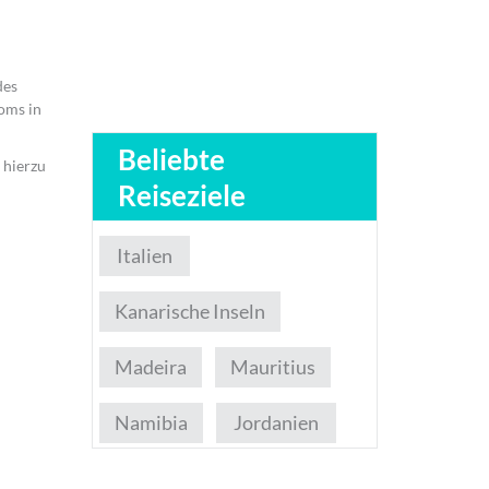
des
roms in
Beliebte
 hierzu
Reiseziele
Italien
Kanarische Inseln
Madeira
Mauritius
Namibia
Jordanien