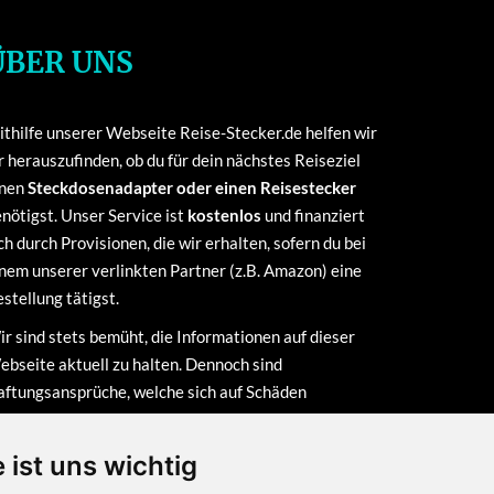
ÜBER UNS
thilfe unserer Webseite Reise-Stecker.de helfen wir
r herauszufinden, ob du für dein nächstes Reiseziel
inen
Steckdosenadapter oder einen Reisestecker
nötigst. Unser Service ist
kostenlos
und finanziert
ch durch Provisionen, die wir erhalten, sofern du bei
nem unserer verlinkten Partner (z.B. Amazon) eine
stellung tätigst.
r sind stets bemüht, die Informationen auf dieser
bseite aktuell zu halten. Dennoch sind
ftungsansprüche, welche sich auf Schäden
terieller oder ideeller Art beziehen, die durch die
utzung oder Nichtnutzung der dargebotenen
 ist uns wichtig
formationen bzw. durch die Nutzung fehlerhafter und