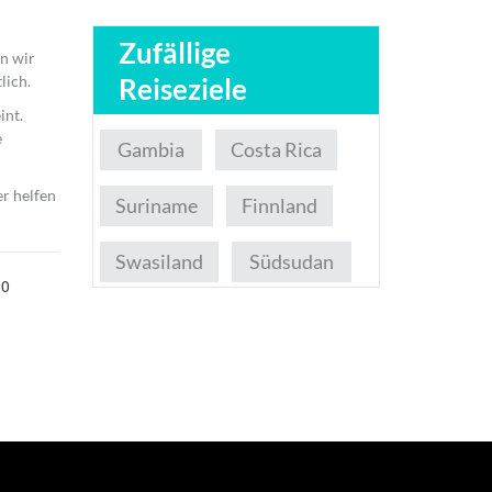
Zufällige
n wir
Reiseziele
lich.
int.
e
Gambia
Costa Rica
er helfen
Suriname
Finnland
Swasiland
Südsudan
.0