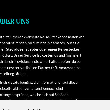
ÜBER UNS
thilfe unserer Webseite Reise-Stecker.de helfen wir
r herauszufinden, ob du für dein nächstes Reiseziel
inen
Steckdosenadapter oder einen Reisestecker
nötigst. Unser Service ist
kostenlos
und finanziert
ch durch Provisionen, die wir erhalten, sofern du bei
nem unserer verlinkten Partner (z.B. Amazon) eine
stellung tätigst.
r sind stets bemüht, die Informationen auf dieser
bseite aktuell zu halten. Dennoch sind
ftungsansprüche, welche sich auf Schäden
terieller oder ideeller Art beziehen, die durch die
utzung oder Nichtnutzung der dargebotenen