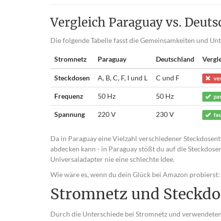
Vergleich Paraguay vs. Deuts
Die folgende Tabelle fasst die Gemeinsamkeiten und U
Stromnetz
Paraguay
Deutschland
Vergl
Steckdosen
A, B, C, F, I und L
C und F
ve
Frequenz
50 Hz
50 Hz
pa
Spannung
220 V
230 V
fas
Da in Paraguay eine Vielzahl verschiedener Steckdosenty
abdecken kann - in Paraguay stößt du auf die Steckdosenty
Universaladapter nie eine schlechte Idee.
Wie wäre es, wenn du dein Glück bei Amazon probierst:
Stromnetz und Steckdo
Durch die Unterschiede bei Stromnetz und verwendeten 