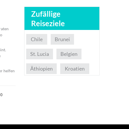
Zufällige
Reiseziele
raten
ro
Chile
Brunei
int.
St. Lucia
Belgien
e
Äthiopien
Kroatien
er helfen
.0