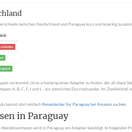
chland
nterschiede zwischen Deutschland und Paraguay kurz und knackig zusam
eich
rschieden
sst
t gleich
pen vorkommt, ist es schwierig einen Adapter zu finden, der all diese S
pen A, B, C, F, I und L - ein ziemliches Durcheinander. Im Zweifelsfall is
 du kannst dort einfach
Reisestecker für Paraguay bei Amazon suchen
.
sen in Paraguay
Steckdosentypen wird in Paraguay ein Adapter benötigt. In folgenden P