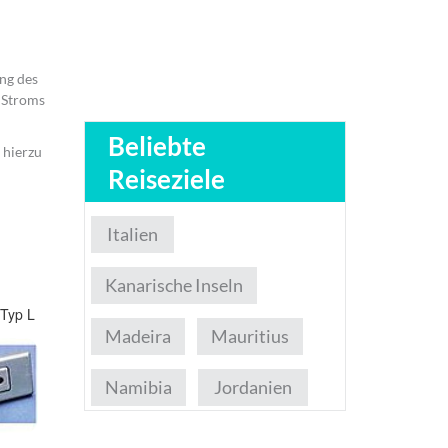
ng des
s Stroms
Beliebte
 hierzu
Reiseziele
Italien
Kanarische Inseln
 Typ L
Madeira
Mauritius
Namibia
Jordanien