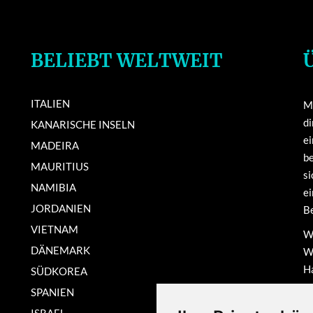
BELIEBT WELTWEIT
ITALIEN
Mi
di
KANARISCHE INSELN
e
MADEIRA
be
MAURITIUS
si
NAMIBIA
ei
JORDANIEN
Be
VIETNAM
Wi
DÄNEMARK
We
Ha
SÜDKOREA
ma
SPANIEN
N