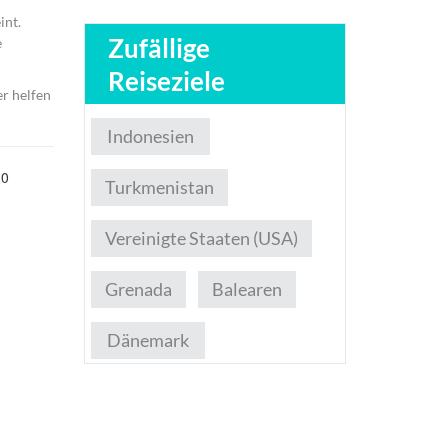
int.
Zufällige
e
Reiseziele
er helfen
Indonesien
.0
Turkmenistan
Vereinigte Staaten (USA)
Grenada
Balearen
Dänemark