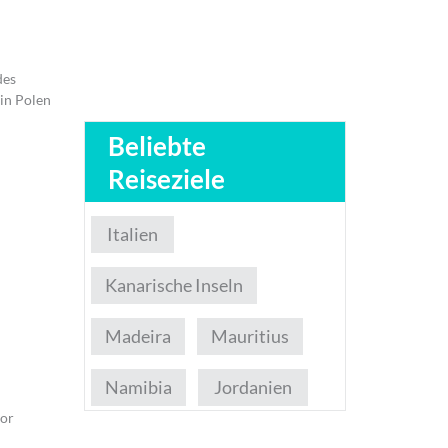
des
 in Polen
Beliebte
Reiseziele
Italien
Kanarische Inseln
Madeira
Mauritius
Namibia
Jordanien
vor