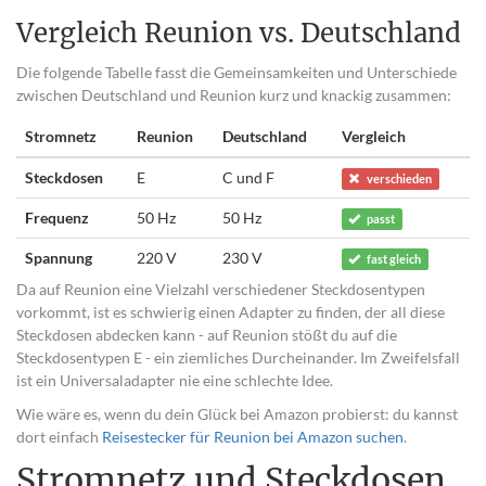
Vergleich Reunion vs. Deutschland
Die folgende Tabelle fasst die Gemeinsamkeiten und Unterschiede
zwischen Deutschland und Reunion kurz und knackig zusammen:
Stromnetz
Reunion
Deutschland
Vergleich
Steckdosen
E
C und F
verschieden
Frequenz
50 Hz
50 Hz
passt
Spannung
220 V
230 V
fast gleich
Da auf Reunion eine Vielzahl verschiedener Steckdosentypen
vorkommt, ist es schwierig einen Adapter zu finden, der all diese
Steckdosen abdecken kann - auf Reunion stößt du auf die
Steckdosentypen E - ein ziemliches Durcheinander. Im Zweifelsfall
ist ein Universaladapter nie eine schlechte Idee.
Wie wäre es, wenn du dein Glück bei Amazon probierst: du kannst
dort einfach
Reisestecker für Reunion bei Amazon suchen
.
Stromnetz und Steckdosen