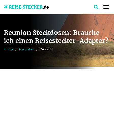
REISE-STECKER
.de
Reunion Steckdosen: Brauche
ich einen Reisestecker-Adapter?
Home
Australien
Reunion