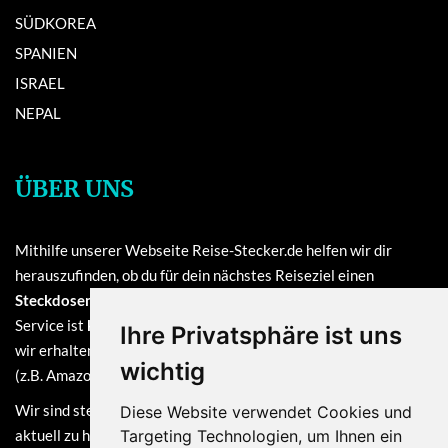
SÜDKOREA
SPANIEN
ISRAEL
NEPAL
ÜBER UNS
Mithilfe unserer Webseite Reise-Stecker.de helfen wir dir
herauszufinden, ob du für dein nächstes Reiseziel einen
Steckdosenadapter oder einen Reisestecker
benötigst. Unser
Service ist
kostenlos
und finanziert sich durch Provisionen, die
Ihre Privatsphäre ist uns
wir erhalten, sofern du bei einem unserer verlinkten Partner
wichtig
(z.B. Amazon) eine Bestellung tätigst.
Wir sind stets bemüht, die Informationen auf dieser Webseite
Diese Website verwendet Cookies und
aktuell zu halten. Dennoch sind Haftungsansprüche, welche sich
Targeting Technologien, um Ihnen ein