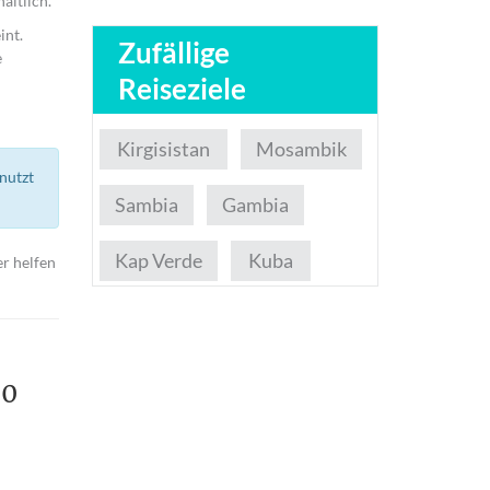
ältlich.
int.
Zufällige
e
Reiseziele
Kirgisistan
Mosambik
nutzt
Sambia
Gambia
Kap Verde
Kuba
er helfen
.0