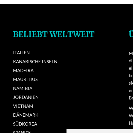
BELIEBT WELTWEIT
ITALIEN
Mi
di
KANARISCHE INSELN
e
MADEIRA
be
MAURITIUS
si
NAMIBIA
ei
JORDANIEN
Be
VIETNAM
Wi
DÄNEMARK
We
Ha
SÜDKOREA
ma
SPANIEN