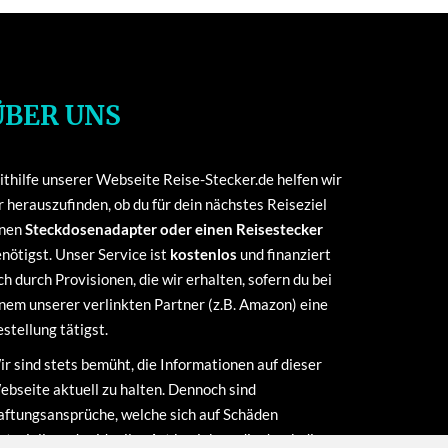
ÜBER UNS
thilfe unserer Webseite Reise-Stecker.de helfen wir
r herauszufinden, ob du für dein nächstes Reiseziel
inen
Steckdosenadapter oder einen Reisestecker
nötigst. Unser Service ist
kostenlos
und finanziert
ch durch Provisionen, die wir erhalten, sofern du bei
nem unserer verlinkten Partner (z.B. Amazon) eine
stellung tätigst.
r sind stets bemüht, die Informationen auf dieser
bseite aktuell zu halten. Dennoch sind
ftungsansprüche, welche sich auf Schäden
terieller oder ideeller Art beziehen, die durch die