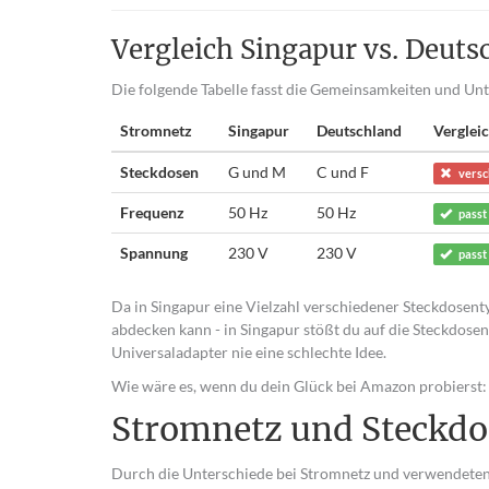
Vergleich Singapur vs. Deuts
Die folgende Tabelle fasst die Gemeinsamkeiten und U
Stromnetz
Singapur
Deutschland
Verglei
Steckdosen
G und M
C und F
versc
Frequenz
50 Hz
50 Hz
passt
Spannung
230 V
230 V
passt
Da in Singapur eine Vielzahl verschiedener Steckdosenty
abdecken kann - in Singapur stößt du auf die Steckdosen
Universaladapter nie eine schlechte Idee.
Wie wäre es, wenn du dein Glück bei Amazon probierst:
Stromnetz und Steckdo
Durch die Unterschiede bei Stromnetz und verwendeten 