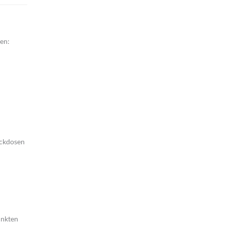
en:
eckdosen
unkten