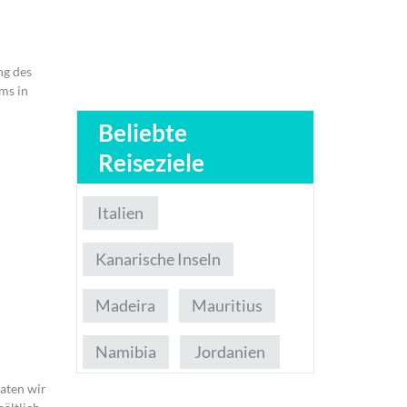
ng des
ms in
Beliebte
Reiseziele
Italien
Kanarische Inseln
Madeira
Mauritius
Namibia
Jordanien
aten wir