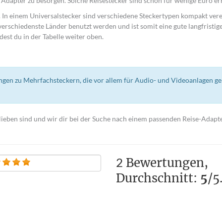
Adapter zu besorgen. Solche Reisestecker sind schon für wenige Euro erh
h. In einem Universalstecker sind verschiedene Steckertypen kompakt vere
verschiedenste Länder benutzt werden und ist somit eine gute langfristig
dest du in der Tabelle weiter oben.
ungen zu Mehrfachsteckern, die vor allem für Audio- und Videoanlagen ge
lieben sind und wir dir bei der Suche nach einem passenden Reise-Adapt
2
Bewertungen,
Durchschnitt:
5
/5