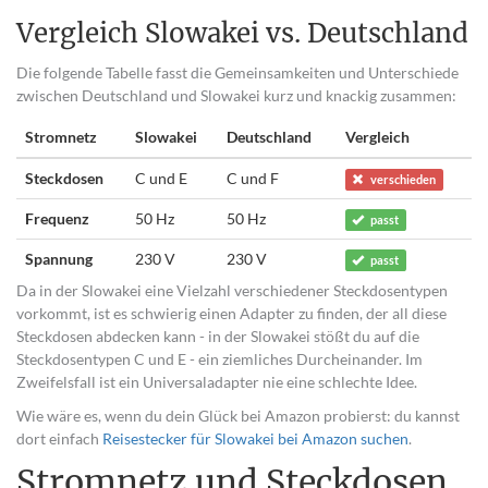
Vergleich Slowakei vs. Deutschland
Die folgende Tabelle fasst die Gemeinsamkeiten und Unterschiede
zwischen Deutschland und Slowakei kurz und knackig zusammen:
Stromnetz
Slowakei
Deutschland
Vergleich
Steckdosen
C und E
C und F
verschieden
Frequenz
50 Hz
50 Hz
passt
Spannung
230 V
230 V
passt
Da in der Slowakei eine Vielzahl verschiedener Steckdosentypen
vorkommt, ist es schwierig einen Adapter zu finden, der all diese
Steckdosen abdecken kann - in der Slowakei stößt du auf die
Steckdosentypen C und E - ein ziemliches Durcheinander. Im
Zweifelsfall ist ein Universaladapter nie eine schlechte Idee.
Wie wäre es, wenn du dein Glück bei Amazon probierst: du kannst
dort einfach
Reisestecker für Slowakei bei Amazon suchen
.
Stromnetz und Steckdosen