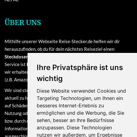
ÜBER UNS
Mithilfe unserer Webseite Reise-Stecker.de helfen wir dir
herauszufinden, ob du für dein nächstes Reiseziel einen
Steckdosenadapter oder einen Reisestecker
benötigst. Unser
Service ist
kostenlos
und finanziert sich durch Provisionen, die
Ihre Privatsphäre ist uns
wir erhalten, sofern du bei einem unserer verlinkten Partner
wichtig
(z.B. Amazon) eine Bestellung tätigst.
Wir sind stets bemüht, die Informationen auf dieser Webseite
Diese Website verwendet Cookies und
aktuell zu halten. Dennoch sind Haftungsansprüche, welche sich
Targeting Technologien, um Ihnen ein
besseres Internet-Erlebnis zu
auf Schäden materieller oder ideeller Art beziehen, die durch die
ermöglichen und die Werbung, die Sie
Nutzung oder Nichtnutzung der dargebotenen Informationen
sehen, besser an Ihre Bedürfnisse
bzw. durch die Nutzung fehlerhafter und unvollständiger
anzupassen. Diese Technologien
Informationen verursacht wurden, grundsätzlich
nutzen wir außerdem, um Ergebnisse
ausgeschlossen.