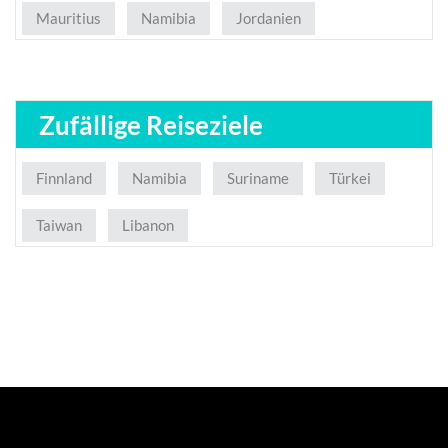
Mauritius
Namibia
Jordanien
Zufällige Reiseziele
Finnland
Namibia
Suriname
Türkei
Taiwan
Libanon