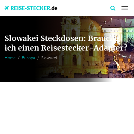
REISE-STECKER
.de
Slowakei Steckdosen: Brauche
ich einen Reisestecker-Adapter?
Home
Europa
Slowakei