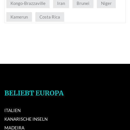
Kongo-Brazzaville
Iran
Brunei
Niger
Kamerun
Costa Rica
BELIEBT EUROPA
ITALIEN
KANARISCHE INSELN
MADEIRA