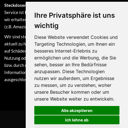
Steckdosenadapter oder einen Reisestecker
benötigst. Unser
Service ist
kostenlos
und finanziert sich durch Provisionen, die
Ihre Privatsphäre ist uns
wir erhalten, sofern du bei einem unserer verlinkten Partner
wichtig
(z.B. Amazon) eine Bestellung tätigst.
Wir sind stets bemüht, die Informationen auf dieser Webseite
Diese Website verwendet Cookies und
aktuell zu halten. Dennoch sind Haftungsansprüche, welche sich
Targeting Technologien, um Ihnen ein
besseres Internet-Erlebnis zu
auf Schäden materieller oder ideeller Art beziehen, die durch die
ermöglichen und die Werbung, die Sie
Nutzung oder Nichtnutzung der dargebotenen Informationen
sehen, besser an Ihre Bedürfnisse
bzw. durch die Nutzung fehlerhafter und unvollständiger
anzupassen. Diese Technologien
Informationen verursacht wurden, grundsätzlich
nutzen wir außerdem, um Ergebnisse
ausgeschlossen.
zu messen, um zu verstehen, woher
unsere Besucher kommen oder um
unsere Website weiter zu entwickeln.
Alle akzeptieren
Ich lehne ab
© 2026 KTsys Solutions GmbH