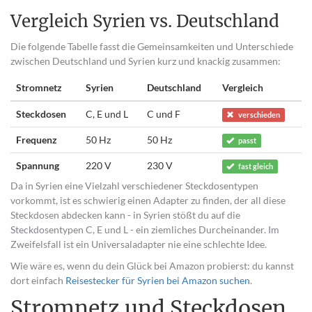
Vergleich Syrien vs. Deutschland
Die folgende Tabelle fasst die Gemeinsamkeiten und Unterschiede
zwischen Deutschland und Syrien kurz und knackig zusammen:
Stromnetz
Syrien
Deutschland
Vergleich
Steckdosen
C, E und L
C und F
verschieden
Frequenz
50 Hz
50 Hz
passt
Spannung
220 V
230 V
fast gleich
Da in Syrien eine Vielzahl verschiedener Steckdosentypen
vorkommt, ist es schwierig einen Adapter zu finden, der all diese
Steckdosen abdecken kann - in Syrien stößt du auf die
Steckdosentypen C, E und L - ein ziemliches Durcheinander. Im
Zweifelsfall ist ein Universaladapter nie eine schlechte Idee.
Wie wäre es, wenn du dein Glück bei Amazon probierst: du kannst
dort einfach
Reisestecker für Syrien bei Amazon suchen
.
Stromnetz und Steckdosen