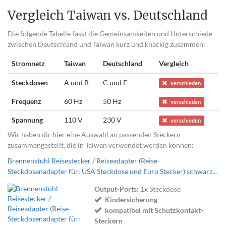
Vergleich Taiwan vs. Deutschland
Die folgende Tabelle fasst die Gemeinsamkeiten und Unterschiede
zwischen Deutschland und Taiwan kurz und knackig zusammen:
Stromnetz
Taiwan
Deutschland
Vergleich
Steckdosen
A und B
C und F
verschieden
Frequenz
60 Hz
50 Hz
verschieden
Spannung
110 V
230 V
verschieden
Wir haben dir hier eine Auswahl an passenden Steckern
zusammengestellt, die in Taiwan verwendet werden können:
Brennenstuhl Reisestecker / Reiseadapter (Reise-
Steckdosenadapter für: USA Steckdose und Euro Stecker) schwarz...
Output-Ports:
1x Steckdose
Kindersicherung
kompatibel mit Schutzkontakt-
Steckern