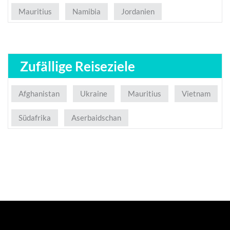
Mauritius
Namibia
Jordanien
Zufällige Reiseziele
Afghanistan
Ukraine
Mauritius
Vietnam
Südafrika
Aserbaidschan