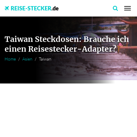
REISE-STECKER
.de
Taiwan Steckdosen: Brauche ich
einen Reisestecker-Adapter?
Home
Asien
Taiwan