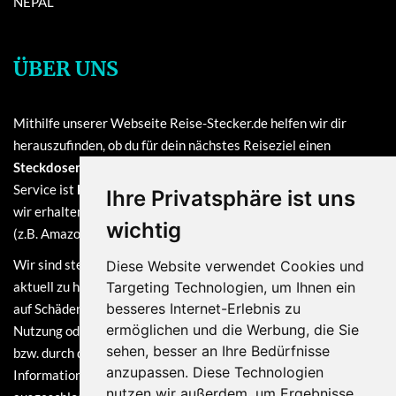
NEPAL
ÜBER UNS
Mithilfe unserer Webseite Reise-Stecker.de helfen wir dir
herauszufinden, ob du für dein nächstes Reiseziel einen
Steckdosenadapter oder einen Reisestecker
benötigst. Unser
Service ist
kostenlos
und finanziert sich durch Provisionen, die
Ihre Privatsphäre ist uns
wir erhalten, sofern du bei einem unserer verlinkten Partner
wichtig
(z.B. Amazon) eine Bestellung tätigst.
Wir sind stets bemüht, die Informationen auf dieser Webseite
Diese Website verwendet Cookies und
aktuell zu halten. Dennoch sind Haftungsansprüche, welche sich
Targeting Technologien, um Ihnen ein
besseres Internet-Erlebnis zu
auf Schäden materieller oder ideeller Art beziehen, die durch die
ermöglichen und die Werbung, die Sie
Nutzung oder Nichtnutzung der dargebotenen Informationen
sehen, besser an Ihre Bedürfnisse
bzw. durch die Nutzung fehlerhafter und unvollständiger
anzupassen. Diese Technologien
Informationen verursacht wurden, grundsätzlich
nutzen wir außerdem, um Ergebnisse