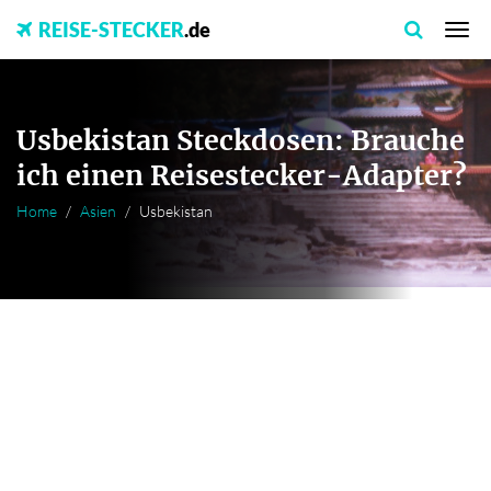
REISE-STECKER
.de
Usbekistan Steckdosen: Brauche
ich einen Reisestecker-Adapter?
Home
Asien
Usbekistan