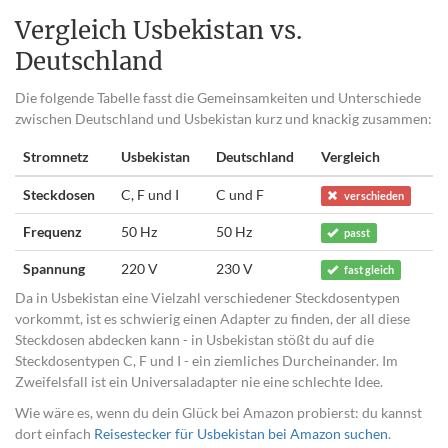
Vergleich Usbekistan vs.
Deutschland
Die folgende Tabelle fasst die Gemeinsamkeiten und Unterschiede
zwischen Deutschland und Usbekistan kurz und knackig zusammen:
Stromnetz
Usbekistan
Deutschland
Vergleich
Steckdosen
C, F und I
C und F
verschieden
Frequenz
50 Hz
50 Hz
passt
Spannung
220 V
230 V
fast gleich
Da in Usbekistan eine Vielzahl verschiedener Steckdosentypen
vorkommt, ist es schwierig einen Adapter zu finden, der all diese
Steckdosen abdecken kann - in Usbekistan stößt du auf die
Steckdosentypen C, F und I - ein ziemliches Durcheinander. Im
Zweifelsfall ist ein Universaladapter nie eine schlechte Idee.
Wie wäre es, wenn du dein Glück bei Amazon probierst: du kannst
dort einfach
Reisestecker für Usbekistan bei Amazon suchen
.