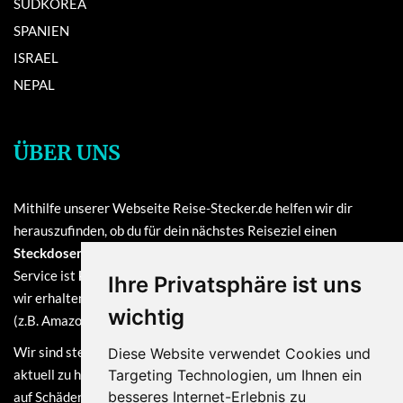
SÜDKOREA
SPANIEN
ISRAEL
NEPAL
ÜBER UNS
Mithilfe unserer Webseite Reise-Stecker.de helfen wir dir
herauszufinden, ob du für dein nächstes Reiseziel einen
Steckdosenadapter oder einen Reisestecker
benötigst. Unser
Service ist
kostenlos
und finanziert sich durch Provisionen, die
Ihre Privatsphäre ist uns
wir erhalten, sofern du bei einem unserer verlinkten Partner
wichtig
(z.B. Amazon) eine Bestellung tätigst.
Wir sind stets bemüht, die Informationen auf dieser Webseite
Diese Website verwendet Cookies und
Targeting Technologien, um Ihnen ein
aktuell zu halten. Dennoch sind Haftungsansprüche, welche sich
besseres Internet-Erlebnis zu
auf Schäden materieller oder ideeller Art beziehen, die durch die