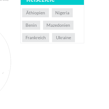
Äthiopien
Nigeria
Benin
Mazedonien
Frankreich
Ukraine