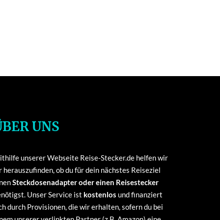
ÜBER UNS
thilfe unserer Webseite Reise-Stecker.de helfen wir
r herauszufinden, ob du für dein nächstes Reiseziel
inen
Steckdosenadapter oder einen Reisestecker
nötigst. Unser Service ist
kostenlos
und finanziert
ch durch Provisionen, die wir erhalten, sofern du bei
nem unserer verlinkten Partner (z.B. Amazon) eine