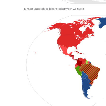
Einsatz unterschiedlicher Steckertypen weltweilt