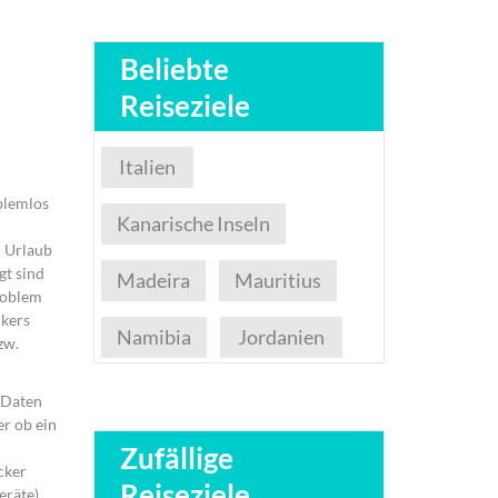
Beliebte
Reiseziele
Italien
oblemlos
Kanarische Inseln
n Urlaub
gt sind
Madeira
Mauritius
roblem
ckers
Namibia
Jordanien
zw.
n Daten
r ob ein
Zufällige
cker
Reiseziele
eräte)